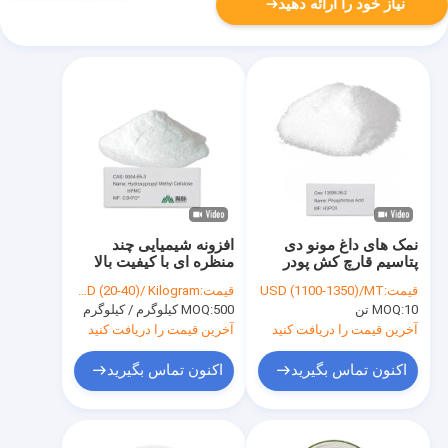
نیاز خود را ارائه دهید
نمک های داغ مونو دی
افزونه شیمیایی چند
پتاسیم قارچ کش پودر
منظره ای با کیفیت بالا
اسید فسفر
هیدروکسی پروپیل متیل
قیمت:
USD (1100-1350)/MT
قیمت:
USD (20-40)/ Kilogram
سلولز (HPMC) CAS
10 تن
MOQ:
500 کیلوگرم / کیلوگرم
MOQ:
9004-65-3
آخرین قیمت را دریافت کنید
آخرین قیمت را دریافت کنید
اکنون تماس بگیرید
اکنون تماس بگیرید