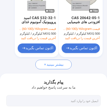
درباره ما
تور کارخانه
CAS 20642-05-1
CAS 532-32-1 اسید
افزودنی های شیمیایی
پروپیونیک آمونیوم غذای
کنترل کیفیت
لوپروسیل NC درجه مواد
درجه لوپروسیل NC
قیمت:
USD (60-100)/ Kilogram
قیمت:
USD (60-100)/ Kilogram
غذایی دی فرمت پتاسیم
C3H9NO2
500 کیلوگرم / کیلوگرم
MOQ:
500 کیلوگرم / کیلوگرم
MOQ:
با ما تماس بگیرید
آخرین قیمت را دریافت کنید
آخرین قیمت را دریافت کنید
اخبار
اکنون تماس بگیرید
اکنون تماس بگیرید
بیشتر ببینید
واسطه های شیمیایی
واسطه های آلی
پیام بگذارید
ما به سرعت پاسخ خواهیم داد
سموم دفع آفات
نیکوتین و واسطه های پیرتروئید