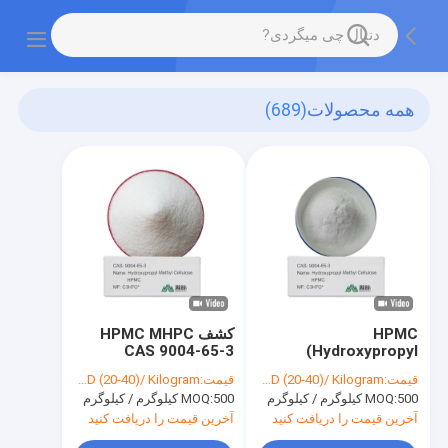
همه محصولات
(689)
HPMC
کشف HPMC MHPC
CAS 9004-65-3
(Hydroxypropyl
Methyl Cellulose)
هیدروکسی پروپیل متیل
قیمت:
USD (20-40)/ Kilogram
قیمت:
USD (20-40)/ Kilogram
CAS 9004-65-3
سلولز قابل اعتماد برای
500 کیلوگرم / کیلوگرم
MOQ:
500 کیلوگرم / کیلوگرم
MOQ:
افزودنی شیمیایی چند
کاربردهای مختلف
منظوره
آخرین قیمت را دریافت کنید
آخرین قیمت را دریافت کنید