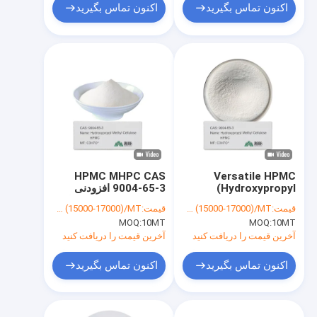
اکنون تماس بگیرید
اکنون تماس بگیرید
HPMC MHPC CAS
Versatile HPMC
(Hydroxypropyl
9004-65-3 افزودنی
Methyl Cellulose)
هیدروکسی پروپیل متیل
قیمت:
USD (15000-17000)/MT
قیمت:
USD (15000-17000)/MT
CAS 9004-65-3 برای
سلولز ضروری
MOQ:
10MT
MOQ:
10MT
کاربردهای مختلف
آخرین قیمت را دریافت کنید
آخرین قیمت را دریافت کنید
اکنون تماس بگیرید
اکنون تماس بگیرید